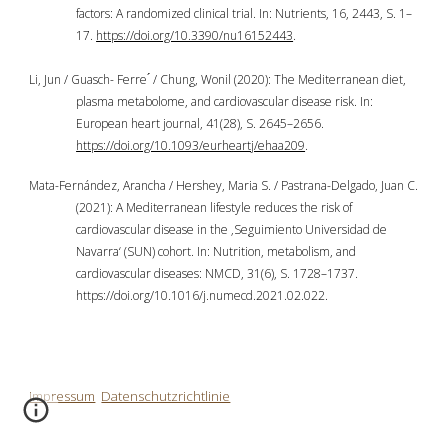
factors: A randomized clinical trial. In: Nutrients, 16, 2443, S. 1–
17.
https://doi.org/10.3390/nu16152443
.
Li, Jun / Guasch- Ferre ́ / Chung, Wonil (2020): The Mediterranean diet,
plasma metabolome, and cardiovascular disease risk. In:
European heart journal, 41(28), S. 2645–2656.
https://doi.org/10.1093/eurheartj/ehaa209
.
Mata-Fernández, Arancha / Hershey, Maria S. / Pastrana-Delgado, Juan C.
(2021): A Mediterranean lifestyle reduces the risk of
cardiovascular disease in the ‚Seguimiento Universidad de
Navarra‘ (SUN) cohort. In: Nutrition, metabolism, and
cardiovascular diseases: NMCD, 31(6), S. 1728–1737.
https://doi.org/10.1016/j.numecd.2021.02.022.
Impressum
Datenschutzrichtlinie