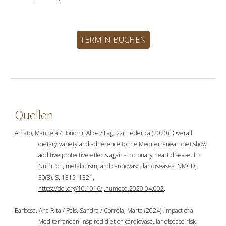
TERMIN BUCHEN
Quellen
Amato, Manuela / Bonomi, Alice / Laguzzi, Federica (2020): Overall
dietary variety and adherence to the Mediterranean diet show
additive protective effects against coronary heart disease. In:
Nutrition, metabolism, and cardiovascular diseases: NMCD,
30(8), S. 1315–1321.
https://doi.org/10.1016/j.numecd.2020.04.002
.
Barbosa, Ana Rita / Pais, Sandra / Correia, Marta (2024): Impact of a
Mediterranean-inspired diet on cardiovascular disease risk