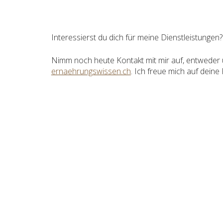
Interessie
rst
du
d
ich für meine Dienstleistungen? 
Nimm
noch heute Kontakt mit mir auf, entweder
erna
ehrungswissen.ch
.
Ich
freue mich auf
deine